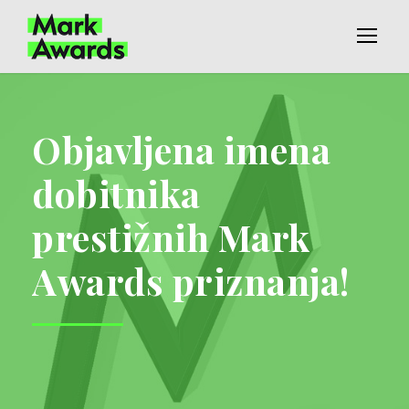
Objavljena imena
dobitnika
prestižnih Mark
Awards priznanja!