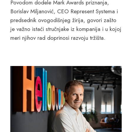
Povodom dodele Mark Awards priznanja,
Borislav Miljanović, CEO Represent Systema i
predsednik ovogodišnjeg žirija, govori zašto
je važno istaći stručnjake iz kompanija i u kojoj
meri njihov rad doprinosi razvoju tržišta.