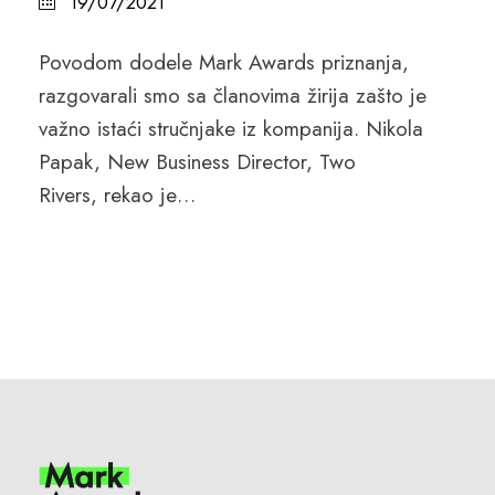
19/07/2021
Povodom dodele Mark Awards priznanja,
razgovarali smo sa članovima žirija zašto je
važno istaći stručnjake iz kompanija. Nikola
Papak, New Business Director, Two
Rivers, rekao je…