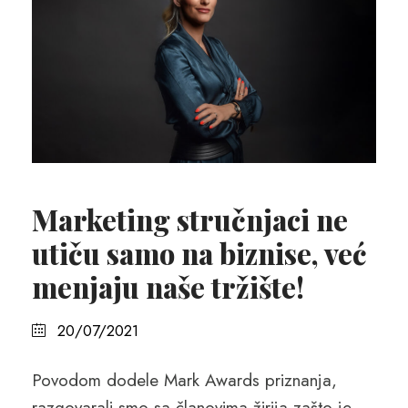
Marketing stručnjaci ne
utiču samo na biznise, već
menjaju naše tržište!
20/07/2021
Povodom dodele Mark Awards priznanja,
razgovarali smo sa članovima žirija zašto je